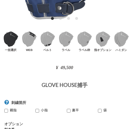
GLOVE HOUSE捕手
刺繍箇所
親指
小指
裏平
袋
オプション