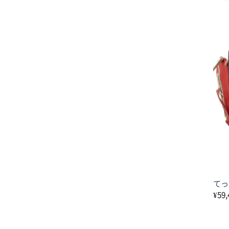
てっ
¥
59,