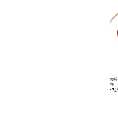
佐藤
野
¥
71,