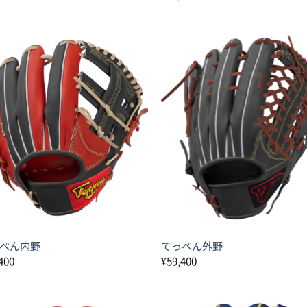
ぺん内野
てっぺん外野
400
¥
59,400