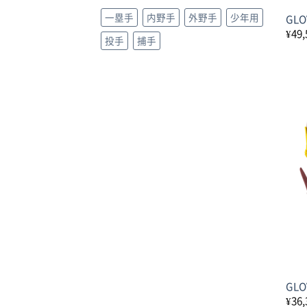
一塁手
内野手
外野手
少年用
GL
¥
49,
投手
捕手
GL
¥
36,