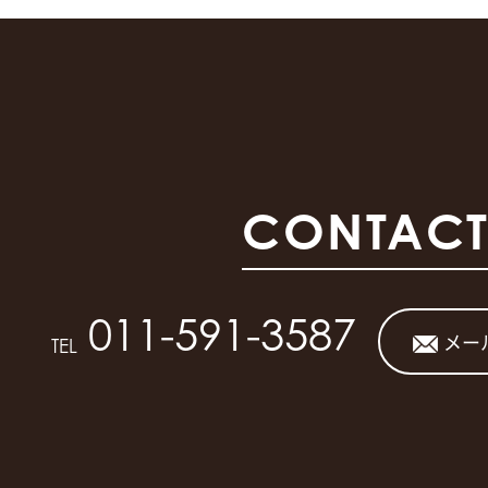
CONTAC
011-591-3587
メー
TEL